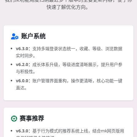
快速了解优化方向。
账户系统
v6.3.0：
支持多端登录状态统一，收藏、等级、浏览数据
实时同步。
v6.2.0：
成长体系升级，等级进度清晰展示，提升用户参
与积极性。
v6.0.0：
账户管理界面重构，操作更清晰，核心功能一键
直达。
赛事推荐
v6.3.0：
基于行为模式的推荐系统上线，结合mk网页版用