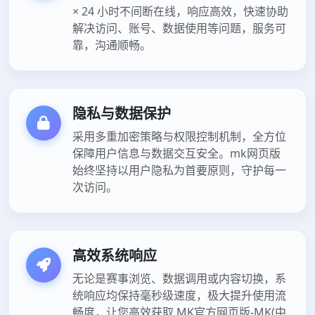
× 24 小时不间断在线，响应高效，快速协助
解决访问、账号、数据使用等问题，服务可
靠，沟通顺畅。
隐私与数据保护
采用多重加密策略与权限控制机制，全方位
保障用户信息与数据交互安全。mk网页版
始终坚持以用户隐私为首要原则，守护每一
次访问。
高效系统响应
无论是赛事浏览、数据调用或内容切换，系
统响应均保持毫秒级速度，极大提升使用流
畅度，让您高效获取 MK官方网页版-MK(中