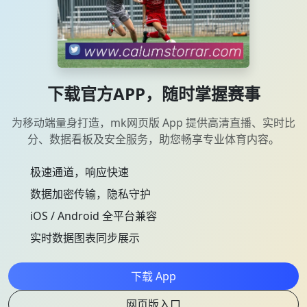
下载官方APP，随时掌握赛事
为移动端量身打造，mk网页版 App 提供高清直播、实时比
分、数据看板及安全服务，助您畅享专业体育内容。
极速通道，响应快速
数据加密传输，隐私守护
iOS / Android 全平台兼容
实时数据图表同步展示
下载 App
网页版入口