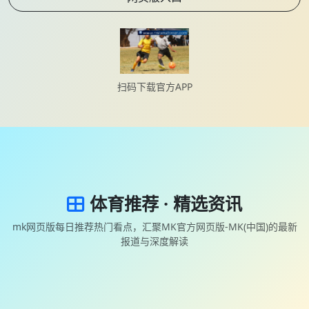
扫码下载官方APP
体育推荐 · 精选资讯
mk网页版每日推荐热门看点，汇聚MK官方网页版-MK(中国)的最新
报道与深度解读