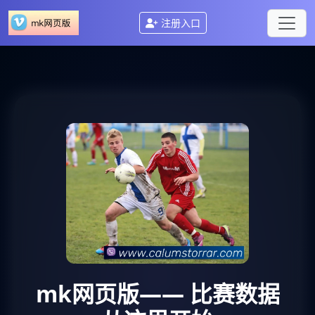
注册入口
mk网页版
—— 比赛数据