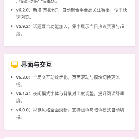
户偏好提供个性推送。
v6.2.0：
新增“热投榜”，自动聚合平台高关注赛事，便于快
速浏览。
v5.9.2：
话题聚合功能加入，集中展示当日热议赛事与趋
势。
界面与交互
v6.3.0：
全局交互动效优化，页面滚动与模块切换更流
畅。
v6.1.3：
夜间模式字体与背景对比度调整，提升阅读舒适
度。
v6.0.0：
视觉风格全面焕新，支持浅色与暗色模式自动切
换。